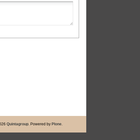
Quintagroup
Plone
026
. Powered by
.