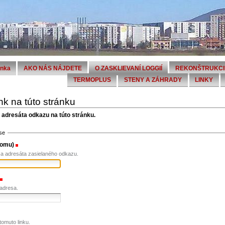
ánka
AKO NÁS NÁJDETE
O ZASKLIEVANÍ LOGGIÍ
REKONŠTRUKCI
TERMOPLUS
STENY A ZÁHRADY
LINKY
ink na túto stránku
l adresáta odkazu na túto stránku.
se
Komu)
(treba vyplniť)
sa adresáta zasielaného odkazu.
(treba vyplniť)
 adresa.
tomuto linku.