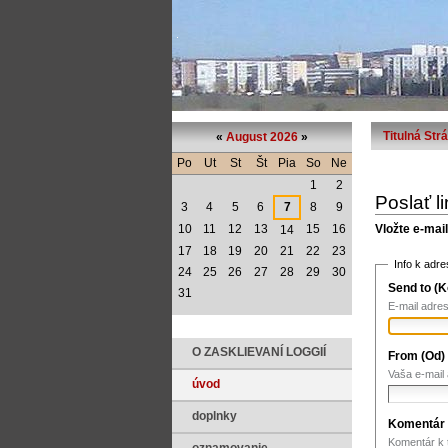
Titulná Str
«
August 2026
»
Po
Ut
St
Št
Pia
So
Ne
1
2
Poslať l
3
4
5
6
7
8
9
Vložte e-mai
10
11
12
13
15
16
14
17
18
19
20
21
22
23
Info k adre
24
25
26
27
28
29
30
Send to (
31
E-mail adre
O ZASKLIEVANÍ LOGGIÍ
From (Od)
Vaša e-mail
úvod
doplnky
Komentár
Komentár k 