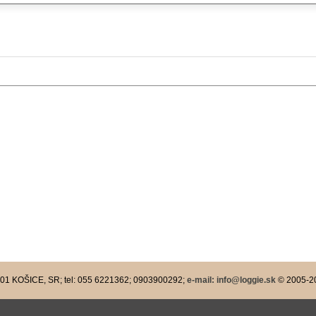
e-mail: info@loggie.sk
 01 KOŠICE, SR; tel: 055 6221362; 0903900292;
© 2005-
2