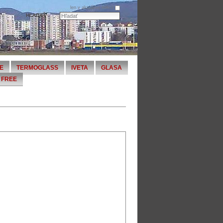
len v aktuálnej sekcii
E
TERMOGLASS
IVETA
GLASA
FREE