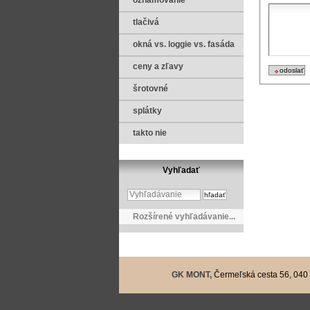
oznamovanie
tlačivá
okná vs. loggie vs. fasáda
ceny a zľavy
šrotovné
splátky
takto nie
Vyhľadať
Rozšírené vyhľadávanie...
GK MONT,
Čermeľská cesta 56, 040