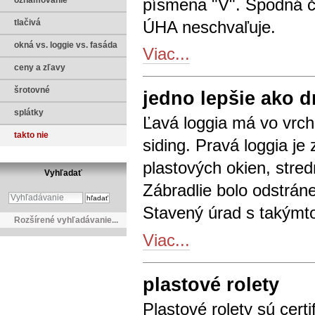
písmena "V". Spodná ča
oznamovanie
ÚHA neschvaľuje.
tlačivá
okná vs. loggie vs. fasáda
Viac...
ceny a zľavy
šrotovné
jedno lepšie ako 
splátky
Ľavá loggia má vo vrchn
takto nie
siding. Pravá loggia je
plastových okien, stre
Vyhľadať
Zábradlie bolo odstrán
Stavený úrad s takýmto
Rozšírené vyhľadávanie...
Viac...
plastové rolety
Plastové rolety sú cert