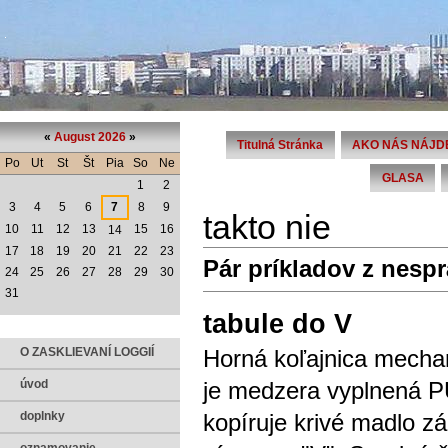
«
August 2026
»
Titulná Stránka
AKO NÁS NÁJD
Po
Ut
St
Št
Pia
So
Ne
GLASA
1
2
3
4
5
6
7
8
9
takto nie
10
11
12
13
15
16
14
17
18
19
20
21
22
23
Pár príkladov z nespr
24
25
26
27
28
29
30
31
tabule do V
Horná koľajnica mechan
O ZASKLIEVANÍ LOGGIÍ
je medzera vyplnená P
úvod
kopíruje krivé madlo z
doplnky