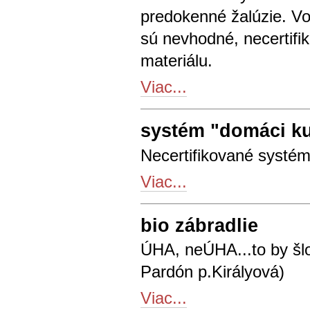
predokenné žalúzie. Vo 
sú nevhodné, necertifi
materiálu.
Viac...
systém "domáci ku
Necertifikované systé
Viac...
bio zábradlie
ÚHA, neÚHA...to by šlo
Pardón p.Királyová)
Viac...