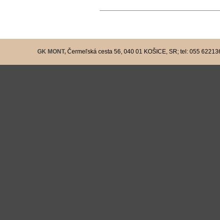
GK MONT,
Čermeľská cesta 56, 040 01 KOŠICE, SR; tel: 055 6221