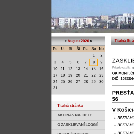
Titulná Str
«
August 2026
»
Po
Ut
St
Št
Pia
So
Ne
1
2
ZASKLI
3
4
5
6
7
8
9
Prispievatelia: 
10
11
12
13
14
16
15
GK MONT, ČE
17
18
19
20
21
22
23
DIČ: 103384
24
25
26
27
28
29
30
31
PRESŤA
56
Titulná stránka
V Košici
AKO NÁS NÁJDETE
BEZRÁM
BEZRÁM
O ZASKLIEVANÍ LOGGIÍ
BEZRÁM