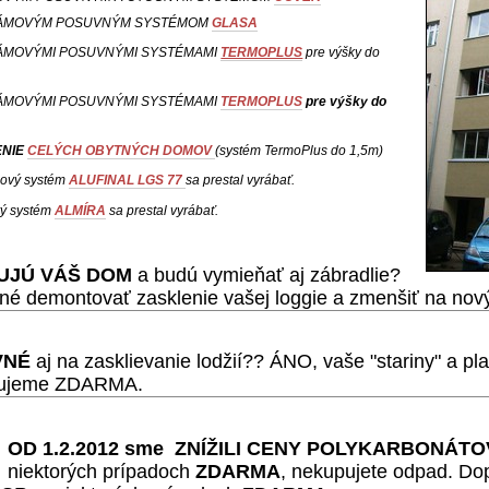
ÁMOVÝM POSUVNÝM SYSTÉMOM
GLASA
MOVÝMI POSUVNÝMI SYSTÉMAMI
TERMOPLUS
pre výšky do
MOVÝMI POSUVNÝMI SYSTÉMAMI
TERMOPLUS
pre výšky do
ENIE
CELÝCH OBYTNÝCH DOMOV
(systém TermoPlus do 1,5m)
ový systém
ALUFINAL LGS 77
sa prestal vyrábať.
ý systém
ALMÍRA
sa prestal vyrábať.
UJÚ VÁŠ DOM
a budú vymieňať aj zábradlie?
né demontovať zasklenie vašej loggie a zmenšiť na nov
VNÉ
aj na zasklievanie lodžií?? ÁNO, vaše "stariny" a pl
ujeme ZDARMA.
OD 1.2.2012 sme ZNÍŽILI CENY
POLYKARBONÁT
niektorých prípadoch
ZDARMA
, nekupujete odpad. D