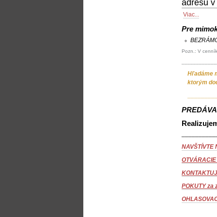
adresu v
Viac...
Pre mimok
BEZRÁMO
Pozn.: V cenní
____________
Hľadáme mo
ktorým do
________
PREDÁV
Realizuje
__________
NAVŠTÍVTE
OTVÁRACIE
KONTAKTUJT
POKUTY za z
OHLASOVAC