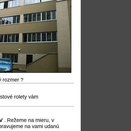
ý rozmer ?
astové rolety vám
OV
. Režeme na mieru, v
opravujeme na vami udanú