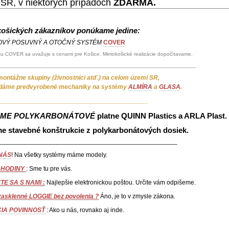
 SR, v niektorých prípadoch
ZDARMA.
ošických zákazníkov ponúkame jedine:
VÝ POSUVNÝ A OTOČNÝ SYSTÉM
COVER
ku COVER sa uvažuje s cenami pre Košice. Mimokošické realizácie dopočítavame.
________________________________________________________________
ntážne skupiny (živnostníci atď.) na celom území SR,
dáme predvyrobené mechaniky na systémy
ALMÍRA
a
GLASA
.
__________________________________________
AME
POLYKARBONÁTOVÉ
platne QUINN Plastics a ARLA Plast.
me stavebné konštrukcie z polykarbonátových dosiek.
__________________________________________________
 NÁS
! Na všetky systémy máme modely.
 HODINY
: Sme tu pre vás.
E SA S NAMI :
Najlepšie elektronickou poštou. Určite vám odpišeme.
asklenné LOGGIE bez povolenia ?
Áno, je to v zmysle zákona.
IA POVINNOSŤ
: Ako u nás, rovnako aj inde.