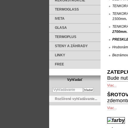
REKONŠTRUKCIE
TENKOR
TERMOGLASS
TENKORÁ
1500mm
.
IVETA
TENKORÁ
GLASA
2700mm.
TERMOPLUS
PRESKL
STENY A ZÁHRADY
Hruborám
Bezrámov
LINKY
FREE
ZATEPĽ
Bude nut
Vyhľadať
Viac...
ŠROTO
Rozšírené vyhľadávanie...
zdemont
Viac..
.