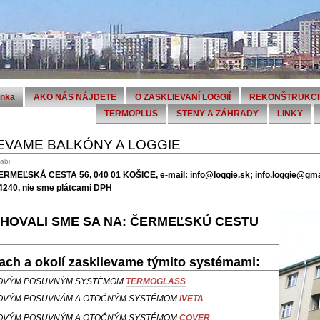
ánka
AKO NÁS NÁJDETE
O ZASKLIEVANÍ LOGGIÍ
REKONŠTRUKCI
TERMOPLUS
STENY A ZÁHRADY
LINKY
EVAME BALKÓNY A LOGGIE
gabi
RMEĽSKÁ CESTA 56, 040 01 KOŠICE, e-mail: info@loggie.sk; info.loggie@gma
4240, nie sme plátcami DPH
HOVALI SME SA NA: ČERMEĽSKÚ CESTU
ach a okolí zasklievame týmito systémami:
OVÝM POSUVNÝM SYSTÉMOM
TERMOGLASS
OVÝM POSUVNÁM A OTOČNÝM SYSTÉMOM
IVETA
OVÝM POSUVNÝM A OTOČNÝM SYSTÉMOM
COVER