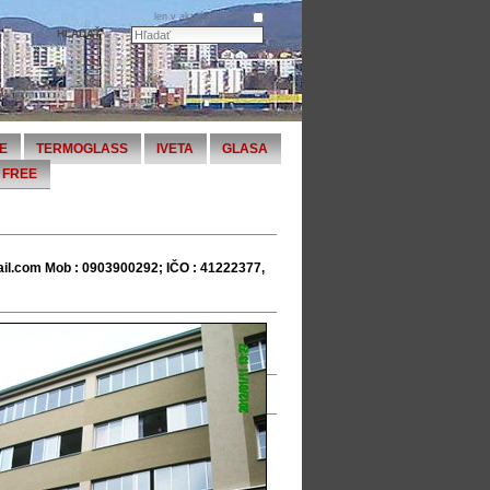
len v aktuálnej sekcii
E
TERMOGLASS
IVETA
GLASA
FREE
il.com Mob : 0903900292; IČO : 41222377,