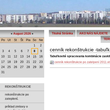
Titulná Stránka
AKO NÁS NÁJDETE
«
August 2026
»
TER
Po
Ut
St
Št
Pia
So
Ne
1
2
cenník rekonštrukcie -tabuľ
3
4
5
6
7
8
9
Tabuľkovité spracovania kombinácie zaskl
10
11
12
13
14
16
15
17
18
19
20
21
22
23
cenník rekonštrukcie po zatelpení 2011.x
24
25
26
27
28
29
30
31
REKONŠTRUKCIE
rekonštrukcie po
zateplení.
príklad zmluvy o