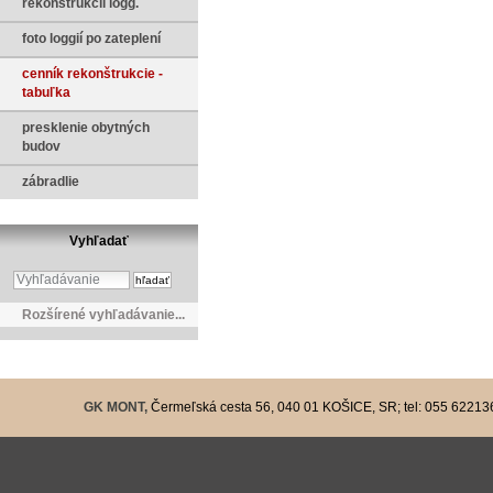
rekonštrukcii logg.
foto loggií po zateplení
cenník rekonštrukcie -
tabuľka
presklenie obytných
budov
zábradlie
Vyhľadať
Rozšírené vyhľadávanie...
GK MONT,
Čermeľská cesta 56, 040 01 KOŠICE, SR; tel: 055 6221