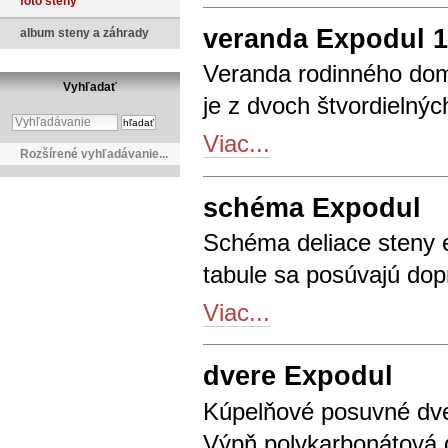
foto steny
veranda Expodul 1
album steny a záhrady
Veranda rodinného dom
Vyhľadať
je z dvoch štvordielnýc
Viac...
Rozšírené vyhľadávanie...
schéma Expodul
Schéma deliace steny e
tabule sa posúvajú dopra
Viac...
dvere Expodul
Kúpelňové posuvné dv
Výpň polykarbonátová 