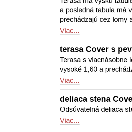
Terasa má výšku tabule
a posledná tabula má v
prechádzajú cez lomy a
Viac...
terasa Cover s p
Terasa s viacnásobne 
vysoké 1,60 a prechádz
Viac...
deliaca stena Cove
Odsúvatelná deliaca st
Viac...