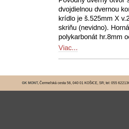
dvojdielnou dvernou k
krídlo je š.525mm X v.
skriňu (nevidno). Horn
polykarbonát hr.8mm od
Viac...
GK MONT,
Čermeľská cesta 56, 040 01 KOŠICE, SR; tel: 055 6221