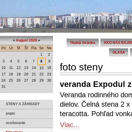
«
August 2026
»
Titulná Stránka
AKO NÁS NÁJD
Po
Ut
St
Št
Pia
So
Ne
GLASA
1
2
3
4
5
6
7
8
9
foto steny
10
11
12
13
14
16
15
17
18
19
20
21
22
23
24
25
26
27
28
29
30
veranda Expodul 
31
Veranda rodinného domu
dielov. Čelná stena 2 x
STENY A ZÁHRADY
teracotta. Pohľad vonka
popis
Viac...
oceňovanie