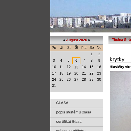
Titulná Str
«
August 2026
»
Po
Ut
St
Št
Pia
So
Ne
1
2
krytky
3
4
5
6
7
8
9
Hlavičky skr
10
11
12
14
15
16
13
17
18
19
20
21
22
23
24
25
26
27
28
29
30
31
GLASA
popis systému Glasa
certifikát Glasa