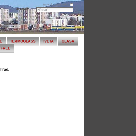
len v aktuálnej sekcii
E
TERMOGLASS
IVETA
GLASA
FREE
zhľad.