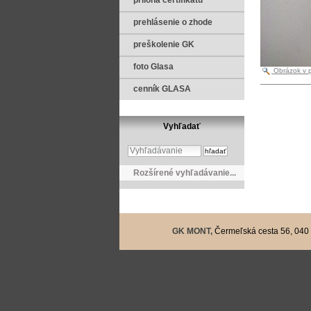
príloha certifikátu
prehlásenie o zhode
preškolenie GK
foto Glasa
Obrázok v pl
cenník GLASA
Vyhľadať
Rozšírené vyhľadávanie...
GK MONT,
Čermeľská cesta 56, 040