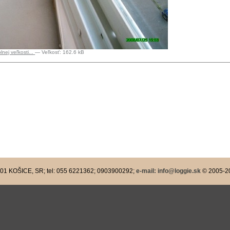
nej veľkosti...
—
Veľkosť
:
162.6 kB
e-mail: info@loggie.sk
 01 KOŠICE, SR; tel: 055 6221362; 0903900292;
© 2005-
2