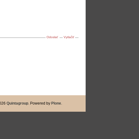
Odoslať
Vytlačiť
Quintagroup
Plone
026
. Powered by
.