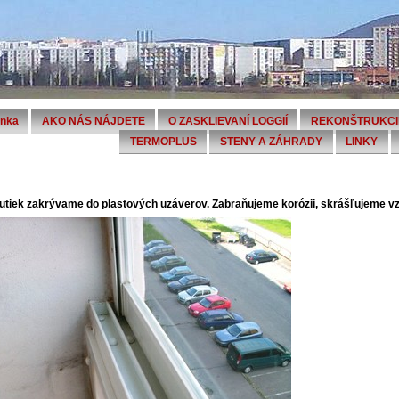
ánka
AKO NÁS NÁJDETE
O ZASKLIEVANÍ LOGGIÍ
REKONŠTRUKCI
TERMOPLUS
STENY A ZÁHRADY
LINKY
utiek zakrývame do plastových uzáverov. Zabraňujeme korózii, skrášľujeme v